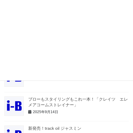
春かおる・・・track oil mini SAKURA 限定発売
2026年2月12日
ケア×デザイン 『スプリナージュ』Newアイテム
2026年1月6日
謹賀新年
2026年1月1日
ブローもスタイリングもこれ一本！「クレイツ エレ
メアコームストレイナー」
2025年9月14日
新発売！track oil ジャスミン